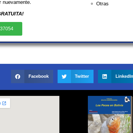
r nuevamente.
Otras
RATUITA!
237054
Facebook
Twitter
LinkedI