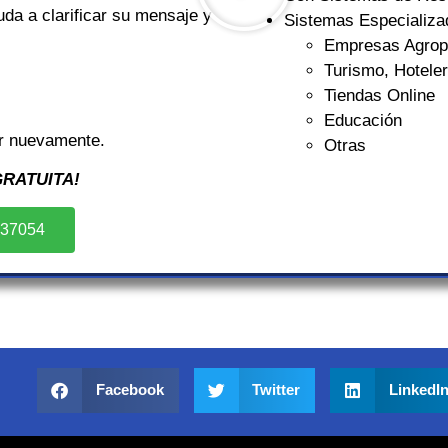
da a clarificar su mensaje y
Sistemas Especializa
Empresas Agrop
Turismo, Hotele
Tiendas Online
Educación
r nuevamente.
Otras
RATUITA!
237054
Facebook
Twitter
LinkedI