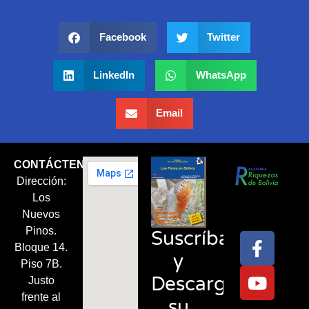
Facebook
Twitter
LinkedIn
WhatsApp
Email
CONTÁCTENOS
Dirección:
Síguenos
Los
en:
Nuevos
Pinos.
Suscríbase
Bloque 14.
y
Piso 7B.
Descargue
Justo
frente al
su