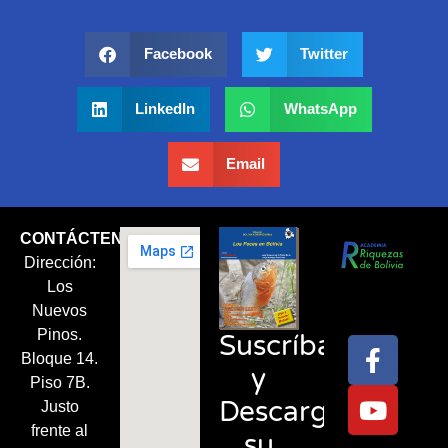
Facebook
Twitter
LinkedIn
WhatsApp
Email
CONTÁCTENOS
Dirección:
Síguenos
Los
en:
Nuevos
Pinos.
Suscríbase
Bloque 14.
y
Piso 7B.
Descargue
Justo
frente al
su