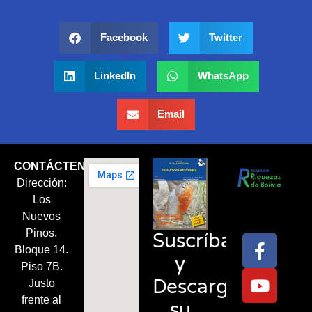
Facebook
Twitter
LinkedIn
WhatsApp
Email
CONTÁCTENOS
Dirección:
Síguenos
Los
en:
Nuevos
Pinos.
Suscríbase
Bloque 14.
y
Piso 7B.
Descargue
Justo
frente al
su