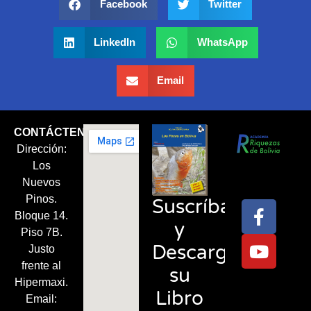
Facebook
Twitter
LinkedIn
WhatsApp
Email
CONTÁCTENOS
Dirección:
Síguenos
Los
en:
Nuevos
Pinos.
Suscríbase
Bloque 14.
y
Piso 7B.
Descargue
Justo
frente al
su
Hipermaxi.
Libro
Email: