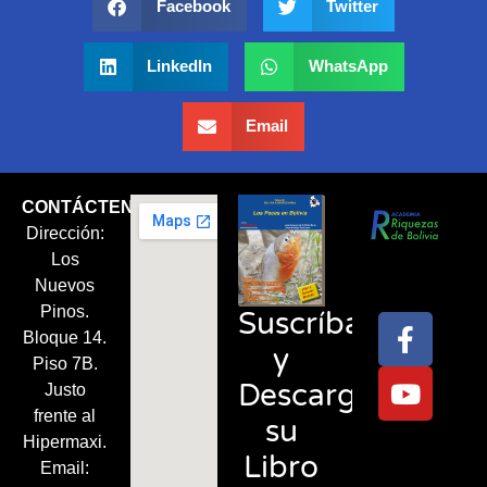
Facebook
Twitter
LinkedIn
WhatsApp
Email
CONTÁCTENOS
Dirección:
Síguenos
Los
en:
Nuevos
Pinos.
Suscríbase
Bloque 14.
y
Piso 7B.
Descargue
Justo
frente al
su
Hipermaxi.
Libro
Email: