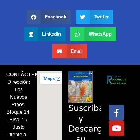
Facebook
Twitter
LinkedIn
WhatsApp
Email
CONTÁCTENOS
Dirección:
Síguenos
Los
en:
Nuevos
Pinos.
Suscríbase
Bloque 14.
y
Piso 7B.
Descargue
Justo
frente al
su