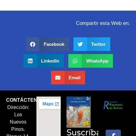
Compartir esta Web en:
Facebook
Twitter
LinkedIn
WhatsApp
Email
CONTÁCTENOS
Dirección:
Síguenos
Los
en:
Nuevos
Pinos.
Suscríbase