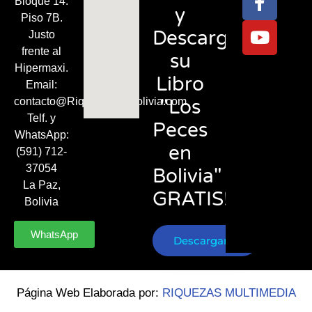
Bloque 14.
y
Piso 7B.
Descargue
Justo
frente al
su
Hipermaxi.
Libro
Email:
"Los
contacto@RiquezasDeBolivia.com
Telf. y
Peces
WhatsApp:
en
(591) 712-
37054
Bolivia"
La Paz,
GRATIS!
Bolivia
WhatsApp
Descargar
Página Web Elaborada por:
RIQUEZAS MULTIMEDIA