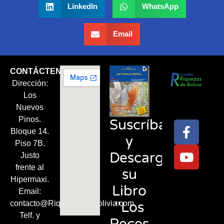
LinkedIn
WhatsApp
Email
CONTÁCTENOS
Dirección:
Síguenos
Los
en:
Nuevos
Pinos.
Suscríbase
Bloque 14.
y
Piso 7B.
Descargue
Justo
frente al
su
Hipermaxi.
Libro
Email:
"Los
contacto@RiquezasDeBolivia.com
Telf. y
Peces