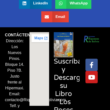
LinkedIn
WhatsApp
Email
CONTÁCTENOS
Dirección:
Síguenos
Los
en:
Nuevos
Pinos.
Suscríbase
Bloque 14.
y
Piso 7B.
Descargue
Justo
frente al
su
Hipermaxi.
Libro
Email:
"Los
contacto@RiquezasDeBolivia.com
Telf. y
Peces