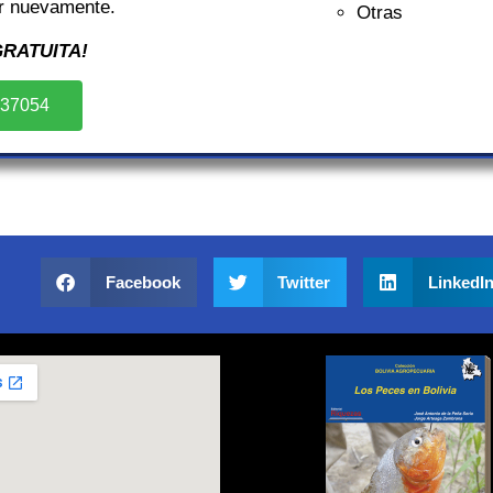
r nuevamente.
Otras
RATUITA!
237054
Facebook
Twitter
LinkedI