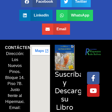
Facebook
Twitter
LinkedIn
WhatsApp
Email
CONTÁCTENOS
Dirección:
Síguenos
Los
en:
Nuevos
Pinos.
Suscríbase
Bloque 14.
y
Piso 7B.
Descargue
Justo
frente al
su
Hipermaxi.
Libro
Email: