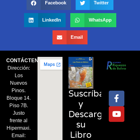
Facebook
Twitter
LinkedIn
WhatsApp
Email
CONTÁCTENOS
Dirección:
Síguenos
Los
en:
Nuevos
Pinos.
Suscríbase
Bloque 14.
y
Piso 7B.
Descargue
Justo
frente al
su
Hipermaxi.
Libro
Email: