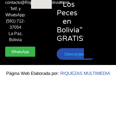
"Los
contacto@RiquezasDeBolivia.com
Telf. y
Peces
WhatsApp:
en
(591) 712-
37054
Bolivia"
La Paz,
GRATIS!
Bolivia
WhatsApp
Descargar
Página Web Elaborada por:
RIQUEZAS MULTIMEDIA