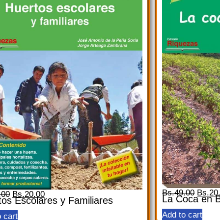
Bs.
49.00
Bs.
20
.00
Bs.
20.00
La Coca en B
os Escolares y Familiares
Add to cart
 cart