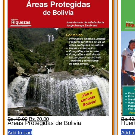
Bs.
49.00
Bs.
20.00
Bs.
49
Áreas Protegidas de Bolivia
Huert
Add to cart
Add to