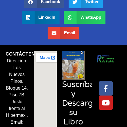
Facebook
Twitter
LinkedIn
WhatsApp
Email
CONTÁCTENOS
Dirección:
Síguenos
Los
en:
Nuevos
Pinos.
Suscríbase
Bloque 14.
y
Piso 7B.
Descargue
Justo
frente al
su
Hipermaxi.
Libro
Email: