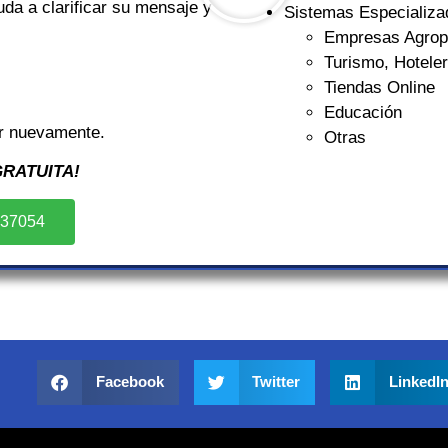
da a clarificar su mensaje y
Sistemas Especializa
Empresas Agrop
Turismo, Hotele
Tiendas Online
Educación
r nuevamente.
Otras
RATUITA!
237054
Facebook
Twitter
LinkedI