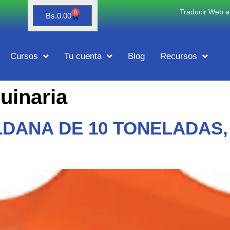
Traducir Web al
0
Bs.
0.00
Cursos
Tu cuenta
Blog
Recursos
uinaria
DANA DE 10 TONELADAS,