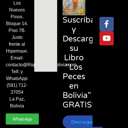
Síguenos
Los
en:
Nuevos
Pinos.
Suscríbase
Bloque 14.
y
Piso 7B.
Descargue
Justo
frente al
su
Hipermaxi.
Libro
Email:
"Los
contacto@RiquezasDeBolivia.com
Telf. y
Peces
WhatsApp:
en
(591) 712-
37054
Bolivia"
La Paz,
GRATIS!
Bolivia
WhatsApp
Descargar