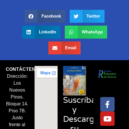
Facebook
Twitter
LinkedIn
WhatsApp
Email
CONTÁCTENOS
Dirección:
Síguenos
Los
en:
Nuevos
Pinos.
Suscríbase
Bloque 14.
y
Piso 7B.
Descargue
Justo
frente al
su