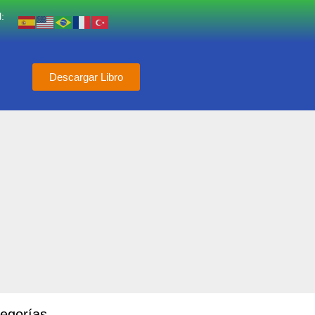
:
Descargar Libro
egorías