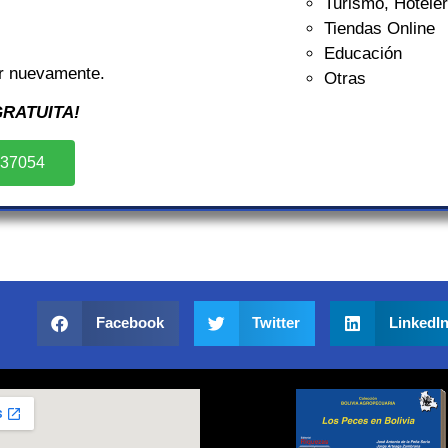
Turismo, Hotele
Tiendas Online
Educación
r nuevamente.
Otras
RATUITA!
237054
Facebook
Twitter
LinkedI