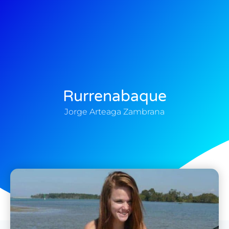
Rurrenabaque
Jorge Arteaga Zambrana