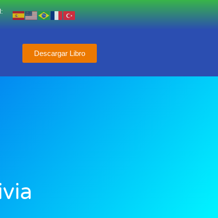
:
Descargar Libro
ivia