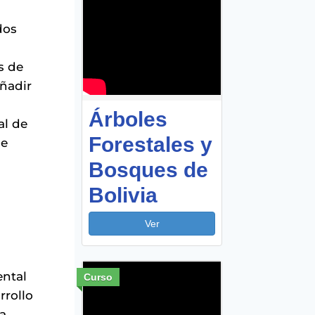
dos
s de
añadir
Árboles
al de
Forestales y
 e
Bosques de
Bolivia
Ver
ental
Curso
rrollo
la