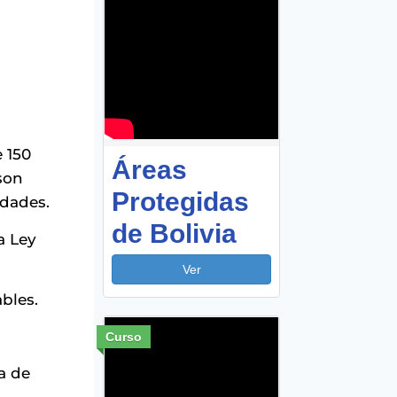
 150
Áreas
son
Protegidas
idades.
de Bolivia
a Ley
Ver
bles.
Curso
a de