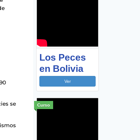
de
Los Peces
en Bolivia
Ver
190
ies se
Curso
mismos