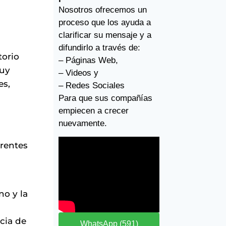
Nosotros ofrecemos un
proceso que los ayuda a
clarificar su mensaje y a
difundirlo a través de:
torio
– Páginas Web,
muy
– Videos y
es,
– Redes Sociales
Para que sus compañías
empiecen a crecer
nuevamente.
erentes
no y la
cia de
WhatsApp (591)