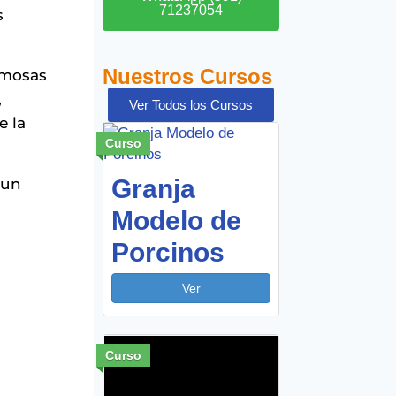
71237054
s
Nuestros Cursos
ermosas
,
Ver Todos los Cursos
e la
Curso
Granja
 un
Modelo de
Porcinos
Ver
Curso